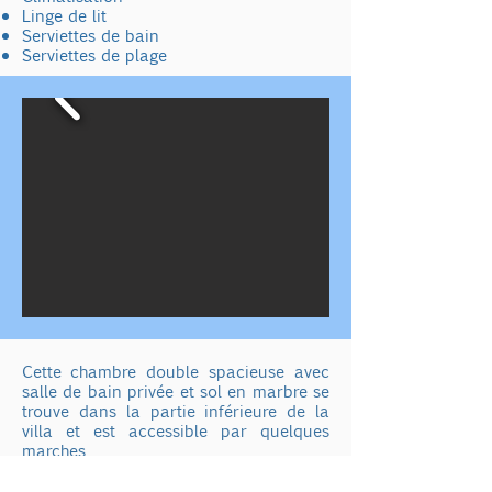
Linge de lit
Serviettes de bain
Serviettes de plage
Cette
chambre double spacieuse avec
salle de bain privée et sol en marbre se
trouve dans la partie inférieure de la
villa et est accessible par quelques
marches.
Vous aurez votre propre terrasse
entourée d'oliviers !