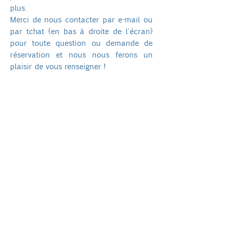
plus.
Merci de nous contacter par e-mail ou
par tchat (en bas à droite de l'écran)
pour toute question ou demande de
réservation et nous nous ferons un
plaisir de vous renseigner !
Location de la villa 5 chambres
doubles + lit individuel (soit 11
personnes)
Haute saison :
01/
06/2026 au 30/09/2026
€ 1000/nuit